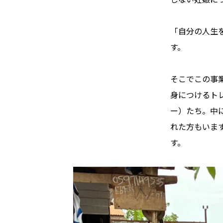
「自分の人生
す。
そこでこの事
身につけるト
ー）たち。中
れた方もいま
す。