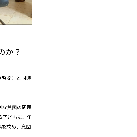
のか？
（啓発）と同時
刻な貧困の問題
る子どもに、年
係を求め、意図