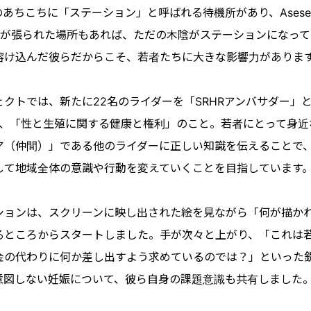
あちこちに「ステーション」と呼ばれる待機所があり、Asese
トが張られた場所もあれば、ただの木陰がステーションになっ
溶け込んだ彼らだからこそ、若者たちに大きな影響力がありま
ェクトでは、新たに22名のライダーを「SRHRアンバサダー」
とは、「性と生殖に関する健康と権利」のこと。若者にとって身
ア（仲間）」である他のライダーに正しい知識を伝えることで
して地域全体の意識や行動を変えていくことを目指しています
ションは、スクリーンに映し出された絵を見ながら「何が描か
るところからスタートしました。手が次々と上がり、「これは
金の代わりに何か差し出すよう求めているのでは？」といった
意図しない妊娠について、彼ら自身の課題意識も共有しました
。