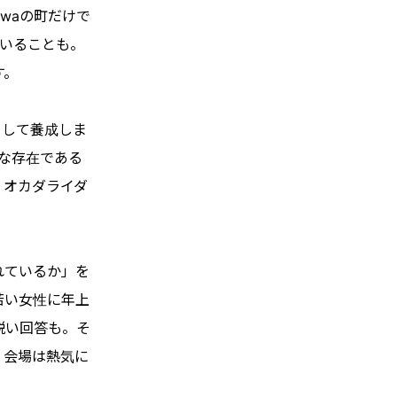
waの町だけで
ていることも。
す。
として養成しま
近な存在である
、オカダライダ
。
れているか」を
若い女性に年上
鋭い回答も。そ
。会場は熱気に