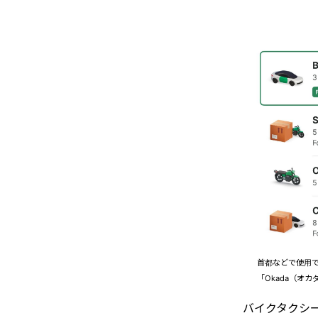
首都などで使用で
「Okada（オ
バイクタクシ