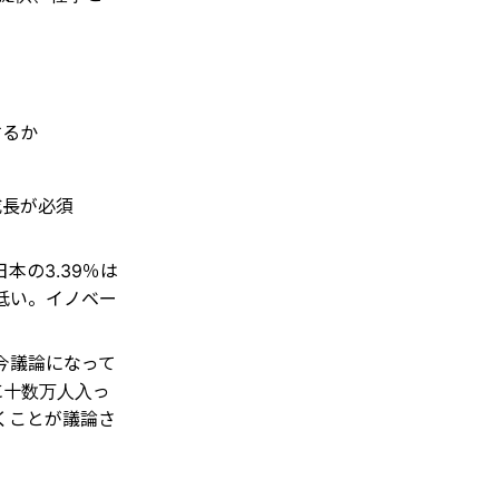
するか
成長が必須
本の3.39％は
低い。イノベー
今議論になって
に十数万人入っ
くことが議論さ