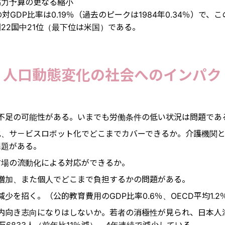
協力予算の更なる縮小
の対GDP比率は0.19％（過去のピークは1984年0.34％）で、こ
22国中21位（最下位は米国）である。
7. 人口動態変化の社会へのインパク
不足の可能性がある。いまでも労働条件の低い状況は問題であ
化、サ－ビスロボット化でどこまでカバーできるか。介護機関
課題がある。
市場の流動化による対応ができるか。
増加、また個人でどこまで負担するかの問題がある。
少を招く。（公的教育費用のGDP比率0.6％、OECD平均1.2
内向き志向になりはしないか。若者の消極性が見られ、日本人
6万6833人（前年比11％減）、4年連続で減少している。