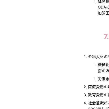
経済
ODA
加盟国
介護人材の
機械
面の
労働
医療費用の
教育費用の減
社会意識が
2008年に