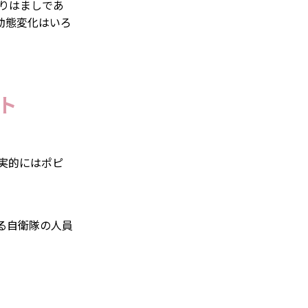
よりはましであ
動態変化はいろ
ト
実的にはポピ
る自衛隊の人員