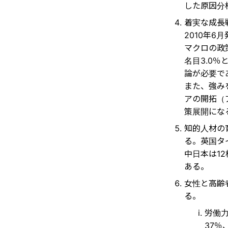
した原因分
着実な成長
2010年
マクロの政
名目3.0
論が必要で
また、強み
アの開拓（
策展開にな
知的人材の
る。英国タ
中日本は1
ある。
女性と高齢
る。
労働力
37％