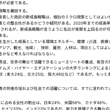
析が必要である。
戦略を展開する。
6月発表した政府の新成長戦略は、個別のミクロ政策としてはよい
策との整合性があるかどうか疑問がある。2020年までの成長率
％とされるが、新成長戦略が言うように名目が実質を上回るのが
ある。
を生かした成長としている環境エネルギー、健康（介護、医療
アジア、観光、地域）、技術、雇用、人材は、項目としてはよ
るかなど考えなければならない。
育成、世界の舞台で活躍できるニューエリートの養成、教育の
イムズ・ハイヤー・エデユケーションの大学ランキングによると
2校（東大24位、京大25位、阪大49位など）であるが、もっと
者の労働市場および社会での活躍については、すでに言われて
に占める女性の割合は、日本24％、米国56％、カナダ46％
、ドイツ33％、インド23％であるが、能力を発揮できる舞台