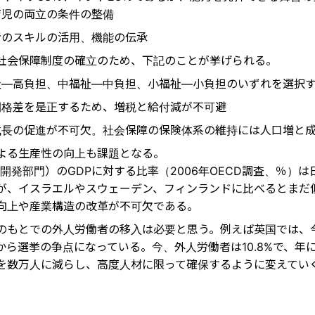
育児の両立の条件の整備
者のスキルの活用、機能の伝承
社会保障制度の確立のため、下記のことが挙げられる。
祉―高負担、中福祉―中負担、小福祉―小負担のいずれを選択
間格差を是正するため、増税と給付減が不可避
成長の促進が不可欠。社会保障の保険体系の維持には人口増と
よる生産性の向上も課題となる。
開発部門）のGDPに対する比率（2006年OECD調査、％）は日
が、イスラエルやスウェーデン、フィンランドに比べるとまだ
向上や産業構造の改革が不可欠である。
のもとでの外人労働者の移入は必要と思う。例えば英国では、
から選挙の争点になっている。今、外人労働者は10.8%で、年
を数万人に減らし、高度人材に限って確保するように変えてい