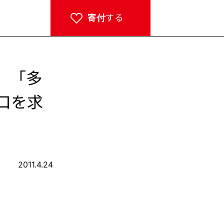
寄付
する
 「多
口を求
2011.4.24