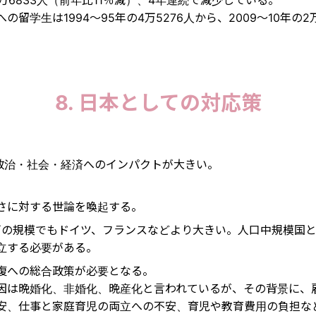
の留学生は1994～95年の4万5276人から、2009～10年の2
。
8. 日本としての対応策
政治・社会・経済へのインパクトが大きい。
さに対する世論を喚起する。
0万の規模でもドイツ、フランスなどより大きい。人口中規模国
立する必要がある。
復への総合政策が必要となる。
因は晩婚化、非婚化、晩産化と言われているが、その背景に、
安、仕事と家庭育児の両立への不安、育児や教育費用の負担な