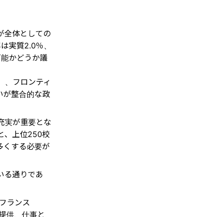
が全体としての
は実質2.0％、
可能かどうか議
）、フロンティ
いが整合的な政
充実が重要とな
、上位250校
多くする必要が
いる通りであ
、フランス
の提供、仕事と