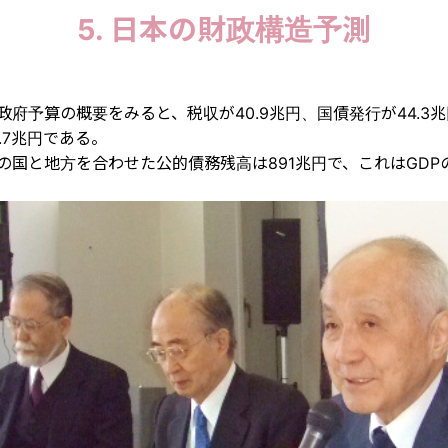
5. 日本の財政構造予測
の政府予算の概要をみると、税収が40.9兆円、国債発行が44.3
.7兆円である。
末の国と地方を合わせた公的債務残高は891兆円で、これはGDPの
。