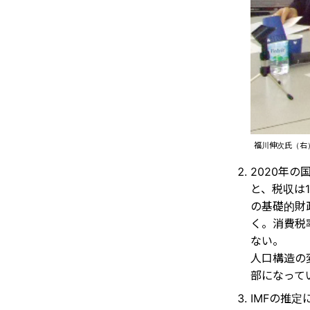
福川伸次氏（右
2020年
と、税収は1
の基礎的財
く。消費税率
ない。
人口構造の
部になって
IMFの推定