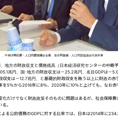
）、中央は明石康・人口問題協議会会長、左は阿藤誠・人口問題協議会代表幹事
の国、地方の財政収支と債務残高（日本経済研究センターの中期
05.1兆円、国･地方の財政収支は－25.2兆円、名目GDPは－5
政収支は－12.7兆円、と基礎的財政収支を賄う以上に財政の赤
を5％から2016年に8％、2020年に10％と上げても、なお
変化だけでなく財政政策そのものに問題はあるが、社会保障費
いる。
による公的債務のGDPに対する比率では、日本は2014年に234