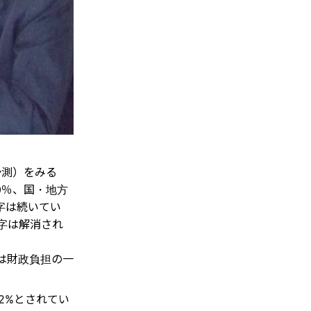
予測）をみる
.0％、国・地方
字は続いてい
赤字は解消され
は財政負担の一
.2%とされてい