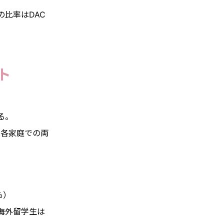
の比率はDAC
ト
る。
と各家庭での両
％）
海外留学生は