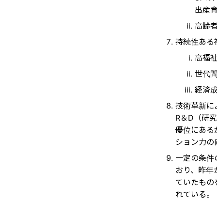
出産
高齢
持続性ある
高福
世代
経済
技術革新に
R＆D（研究
優位にある
ション力の
一定の条件
おり、昨年
ていたもの
れている。